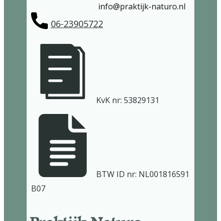
​info@praktijk-naturo.nl
06-23905722
KvK nr: 53829131
​BTW ID nr: NL001816​591​
B07