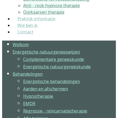
Anti - rook hypnose therapie
Oorkaarsen therapie
Praktijk informatie
Wie ben ik
Contact
Welkom
Energetische natuurgeneeswijzen
Complementaire geneeskunde
Energetische natuurgeneeskunde
Behandelingen
Energetische behandelingen
Aarden en afschermen
Hypnotherapie
EMDR
Regressie - reïncarnatietherapie