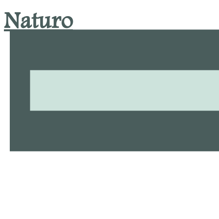
Natu​ro