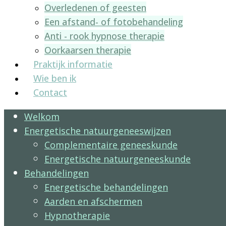
Overledenen of geesten
Een afstand- of fotobehandeling
Anti - rook hypnose therapie
Oorkaarsen therapie
Praktijk informatie
Wie ben ik
Contact
Welkom
Energetische natuurgeneeswijzen
Complementaire geneeskunde
Energetische natuurgeneeskunde
Behandelingen
Energetische behandelingen
Aarden en afschermen
Hypnotherapie